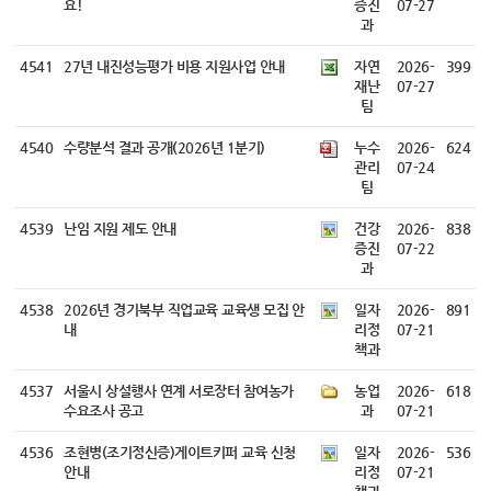
요!
증진
07-27
과
4541
27년 내진성능평가 비용 지원사업 안내
자연
2026-
399
재난
07-27
팀
4540
수량분석 결과 공개(2026년 1분기)
누수
2026-
624
관리
07-24
팀
4539
난임 지원 제도 안내
건강
2026-
838
증진
07-22
과
4538
2026년 경기북부 직업교육 교육생 모집 안
일자
2026-
891
내
리정
07-21
책과
4537
서울시 상설행사 연계 서로장터 참여농가
농업
2026-
618
수요조사 공고
과
07-21
4536
조현병(조기정신증)게이트키퍼 교육 신청
일자
2026-
536
안내
리정
07-21