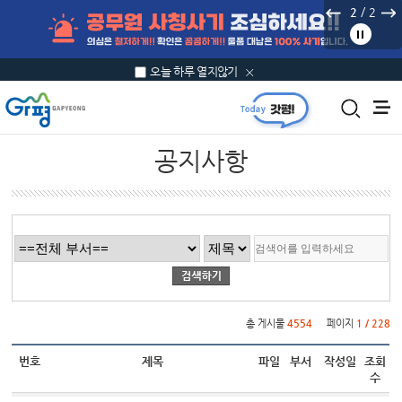
본문 바로가기
/
2
2
오늘 하루 열지않기
공지사항
게시물 검색
총 게시물
4554
페이지
1 / 228
번호
제목
파일
부서
작성일
조회
수