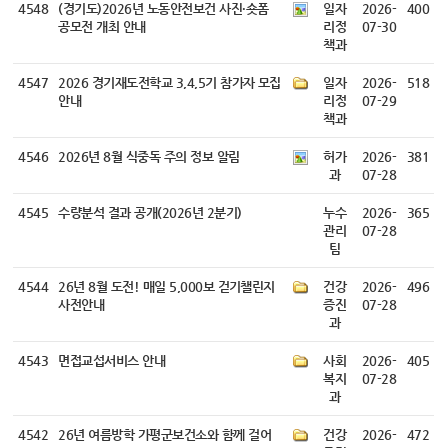
4548
(경기도)2026년 노동안전보건 사진·숏폼
일자
2026-
400
공모전 개최 안내
리정
07-30
책과
4547
2026 경기재도전학교 3,4,5기 참가자 모집
일자
2026-
518
안내
리정
07-29
책과
4546
2026년 8월 식중독 주의 정보 알림
허가
2026-
381
과
07-28
4545
수량분석 결과 공개(2026년 2분기)
누수
2026-
365
관리
07-28
팀
4544
26년 8월 도전! 매일 5,000보 걷기챌린지
건강
2026-
496
사전안내
증진
07-28
과
4543
면접교섭서비스 안내
사회
2026-
405
복지
07-28
과
4542
26년 여름방학 가평군보건소와 함께 걸어
건강
2026-
472