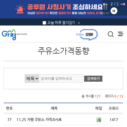
본문 바로가기
/
2
2
오늘 하루 열지않기
주유소가격동향
게시물 검색
총 게시물
127
페이지
6 / 13
번호
제목
파일
조회수
77
11.25 가평 주유소 가격조사표
1417