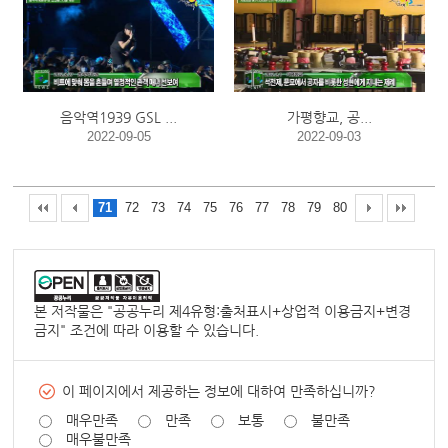
음악역1939 GSL ...
가평향교, 공...
2022-09-05
2022-09-03
71
72
73
74
75
76
77
78
79
80
본 저작물은 "
공공누리 제4유형:출처표시+상업적 이용금지+변경
금지
" 조건에 따라 이용할 수 있습니다.
이 페이지에서 제공하는 정보에 대하여 만족하십니까?
매우만족
만족
보통
불만족
매우불만족