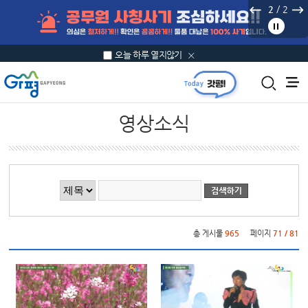
본문 바로가기
/
2
2
오늘 하루 열지않기
영상소식
게시물 검색
총 게시물
965
페이지
71 / 81