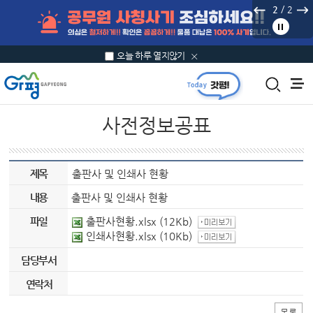
본문 바로가기
/
2
2
오늘 하루 열지않기
사전정보공표
제목
출판사 및 인쇄사 현황
내용
출판사 및 인쇄사 현황
파일
출판사현황.xlsx
(12Kb)
인쇄사현황.xlsx
(10Kb)
담당부서
연락처
목록