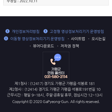
수정일 : 2022.10.11
개인정보처리방침
고정형 영상정보처리기기 운영방침
이동형 영상정보처리기기 운영방침
사이트맵
오시는길
뷰어다운로드
저작권 정책
제1청사 : (12417) 경기도 가평군 가평읍 석봉로 181
제2청사 : (12414) 경기도 가평군 가평읍 석봉로191번길 10
근무시간 : 평일 9~18시, 주말·공휴일 휴무, 점심시간 12~13시
Copyright ⓒ 2020 GaPyeong-Gun. All rights reserved.