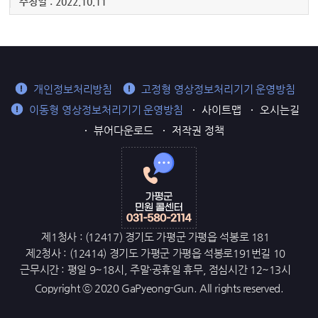
수정일 : 2022.10.11
개인정보처리방침
고정형 영상정보처리기기 운영방침
이동형 영상정보처리기기 운영방침
사이트맵
오시는길
뷰어다운로드
저작권 정책
제1청사 : (12417) 경기도 가평군 가평읍 석봉로 181
제2청사 : (12414) 경기도 가평군 가평읍 석봉로191번길 10
근무시간 : 평일 9~18시, 주말·공휴일 휴무, 점심시간 12~13시
Copyright ⓒ 2020 GaPyeong-Gun. All rights reserved.