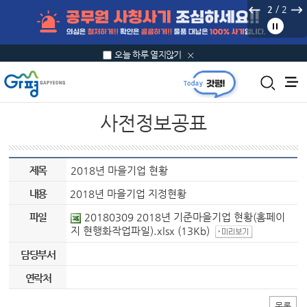
본문 바로가기
/
2
2
오늘 하루 열지않기
사전정보공표
제목
2018년 마을기업 현황
내용
2018년 마을기업 지정현황
파일
20180309 2018년 기준마을기업 현황(홈페이
지 현행화작업파일).xlsx
(13Kb)
담당부서
연락처
목록