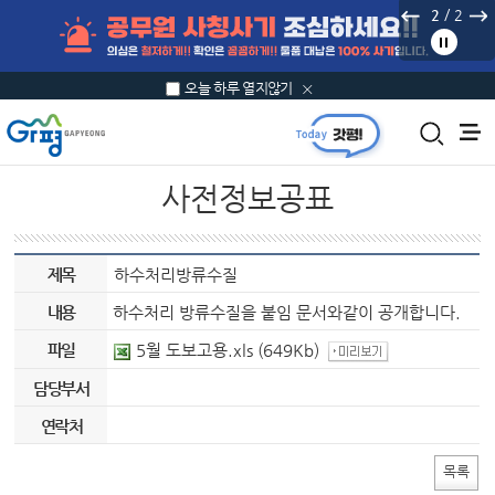
본문 바로가기
/
2
2
오늘 하루 열지않기
사전정보공표
제목
하수처리방류수질
내용
하수처리 방류수질을 붙임 문서와같이 공개합니다.
파일
5월 도보고용.xls
(649Kb)
담당부서
연락처
목록