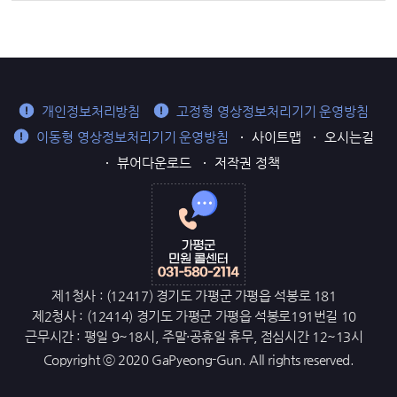
개인정보처리방침
고정형 영상정보처리기기 운영방침
이동형 영상정보처리기기 운영방침
사이트맵
오시는길
뷰어다운로드
저작권 정책
제1청사 : (12417) 경기도 가평군 가평읍 석봉로 181
제2청사 : (12414) 경기도 가평군 가평읍 석봉로191번길 10
근무시간 : 평일 9~18시, 주말·공휴일 휴무, 점심시간 12~13시
Copyright ⓒ 2020 GaPyeong-Gun. All rights reserved.