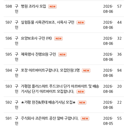
598
구
병원 조리사 모집
2026-
57
인
08-06
597
구
실험동물 사육관리보조, 사육사 구인
2026-
44
인
08-06
596
구
요양보호사 구인 (여)
2026-
32
인
08-06
595
구
체육행사 진행요원 구인
2026-
36
인
08-06
594
구
포장 아르바이트구합니다. 모집인원:3명
2026-
94
인
08-06
593
구
가평점 플러스마트 푸드코너 단기 아르바이트 및 배송
2026-
20
인
기사님 단기 아르바이트 모집합니다.
08-06
592
구
★가평 한진&롯데 배송기사님 모집★
2026-
22
인
08-06
591
구
주식회사 조은마트 공산 알바 구합니다.
2026-
55
인
08-05