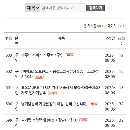
게시물 검색
총 게시물
603
페이지
1 / 31
번호
분
제목
작성일
조회
류
수
603
구
본푸드 서비스 사무보조구인
2026-
19
인
08-06
602
구
[이마트] 노브랜드 가평잣고을시장점 STAFF 모집(상
2026-
15
인
시채용)
08-06
601
구
♣동운택시(주) 택시기사 연중상시 모집-자격증미소지
2026-
18
인
자도 입사가능♣
08-06
600
구
명가닭갈비 가평본점의 직원 ,알바 구합니다.
2026-
32
인
08-06
599
구
★가평 로젠택배 (배송소장님) 모집★
2026-
32
직
08-06