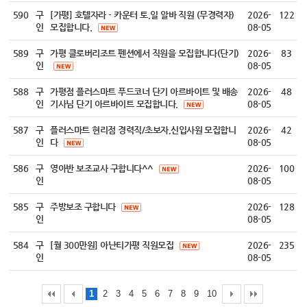
590
구
[가평] 호텔자라 - 카운터 토,일 알바 직원 (무경력자)
2026-
122
인
모집합니다.
08-05
589
구
가평 클로버리조트 펜션에서 직원을 모집합니다(단기)
2026-
83
인
08-05
588
구
가평점 플러스마트 푸드코너 단기 아르바이트 및 배송
2026-
48
인
기사님 단기 아르바이트 모집합니다.
08-05
587
구
플러스마트 현리점 경력직/초보자,신입사원 모집합니
2026-
42
인
다
08-05
586
구
영아반 보조교사 구합니다^^
2026-
100
인
08-05
585
구
주방보조 구합니다
2026-
128
인
08-05
584
구
[월 300만원] 아난티가평 직원모집
2026-
235
인
08-05
1
2
3
4
5
6
7
8
9
10