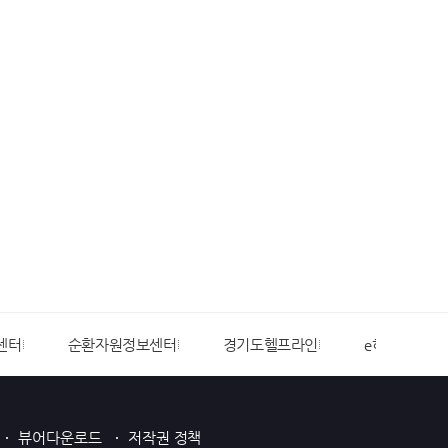
센터
순환자원정보센터
경기도헬프라인
e하늘장사정
뷰어다운로드
저작권 정책