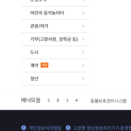
어린이 음악놀이터
관광/여가
기부(고향사랑, 장학금 등)
도시
계약
새창
청년
배너모음
구석
가평군마을공동체 통합지원센터
동물보호관리시스템
개인정보처리방침
고정형 영상정보처리기기 운영