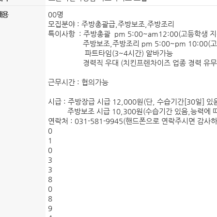
정보공개 고객수요 분석
조직도
직원안내
자주찾는 민원 안내
정보공개시스템
내용
00명
모집분야 : 주방총괄급,주방보조,주방조리
홍보게시판
홍보동영상
음악역 1939
특이사항 : 주방총괄 pm 5:00~am12:00(고등학생 
숲의약속(가평군 환경성질환 예방관리센터)
보도자료
사실은 이렇습니다
포토뉴스
민원신청
(구)민원조회
주방보조,주방조리 pm 5:00~pm 10:00(고
파트타임(3~4시간) 알바가능
군보
자치법규
자료실
입법예고
경력직 우대 (치킨프렌차이즈 업종 경력 유무에 
제안안내
부패공익신고
공무원부조리신고
이전민원
전체
일반공공행정
공공질서 및 안전
근무시간 : 협의가능
부동산거래·주택임대차신고
사회복지
문화체육관광
수송 및 교통
시급 : 주방장급 시급 12,000원(단, 수습기간[30일] 있
주방보조 시급 10,300원(수습기간 있음,능력에 
규제개혁이란
규제개혁위원회
규제개혁신
군정운영방향
주요업무계획
군정보고서
연락처 : 031-581-9945(핸드폰으로 연락주시면 감사
0
규제등록현황
인구감소지역대응계획
도시재생전략·활성화계획
1
0
3
제도소개
알림/행정
적극행정 군민추천
공공저작물 이용안내
공공저작물(일반)
공공
3
8
감사행정공개
청렴행정공개
업무추진비 공
0
8
영조물배상공제
마을변호사 서비스 현황
가
9
장기근속·퇴직(예정자) 집행내역