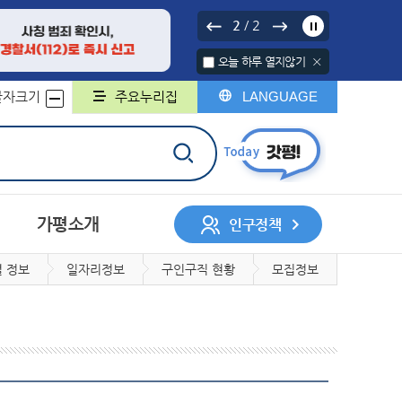
2
2
/
오늘 하루 열지않기
글자크기
주요누리집
LANGUAGE
가평소개
인구정책
 정보
일자리정보
구인구직 현황
모집정보
서나 민원처리제
행정구역
중기지방재정계획
행정지도
무인민원발급기
채무관리계획
군민헌장
구술민원신청
군민의 노래
지방보조금
민원서식 외국어번역본
민원콜센터
및 제공
개인정보 위탁
계약정보시스템
록
회조사
디지털 저장매체 파기 서비스
사업체조사
일자리인식실태조사
지방세
지적/부동산
민의견
대상정보 세부기준
매각 대상 공유재산 공개
정보목록
정보공개관련서식
회
허가
자동차
정보통신공사사용전검사