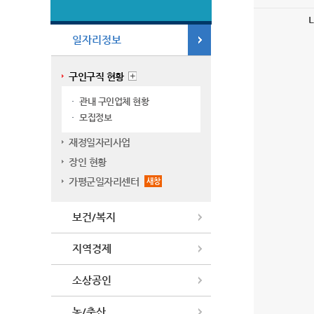
일자리정보
구인구직 현황
관내 구인업체 현황
모집정보
재정일자리사업
장인 현황
가평군일자리센터
새창
보건/복지
지역경제
소상공인
농/축산