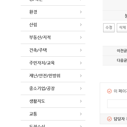
환경
산림
수정
삭제
부동산/지적
건축/주택
이전글
다음글
주민자치/교육
재난/안전/민방위
중소기업/공장
이 페이
생활지도
교통
담당자 
도정소식