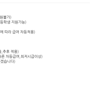
청사배치도
정책실명제
찾아오시는길
공공데이터 개방
현수막신청바로가기
지원불가)
영상소식
가평소식지
등학생 지원가능)
따라 급여 차등적용)
신고글조회
통신
통일외교
산업중소기업
보건
농림해양수산
교육
환경보호
지역개발
음,추후 적용)
따른 차등급여,최저시급이상)
고센터
규제개혁신고센터게시판
규제입증요청방
군정백서
기본계획
장기종합발전계획
하겠습니다)
지속가능발전
스마트 도시계획
소극행정 신고
저작물(영상)
개
상품권 구매 및 사용 내역
조직정보 공개 지표
축전염병 발생현황
경기도 민생범죄통계