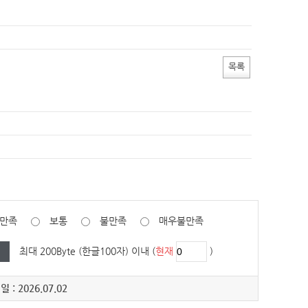
목록
만족
보통
불만족
매우불만족
최대 200Byte (한글100자) 이내 (
현재
)
 : 2026.07.02