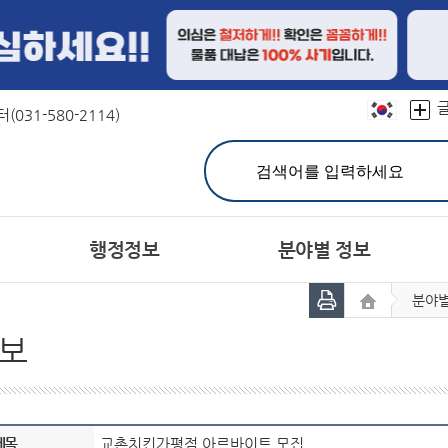
본문 바로가기
031-580-2114)
행정정보
분야별 정보
분야별
민원실 안내
친절선서문
결산정보
연혁
문장(CI)·군기
재정공시
칭찬합시다
유기한 민원처리과정 안내
캐릭터
예산서
상징물
지방공기업
어디
분야별민원(정부24)
주민참여예산제
자매도시
홍보대사현황
세입세출예산 운영현황
민원사무편람(민원서식)
서체
보
공지사항
고시공고
개인정보의 목적외 이용 
민원상담 FAQ
시험정보
헌장이란
주민등록인구
군 채용공고
공통이행기준
주요 통계
유관기관 채용정보
행정서비스헌장목
통계연보
사
민원제도종합안내
관련사이트
생활민원처리
여권발급
제목
교촌치킨가평점 아르바이트 모집
군민의 소리
정보공개제도안내
설문조사
정보공개처리절차
장기종합발전계획 주
비공개
공동주택공시 가격조회
개별주택공시 가격조