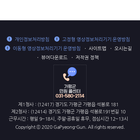
개인정보처리방침
고정형 영상정보처리기기 운영방침
이동형 영상정보처리기기 운영방침
사이트맵
오시는길
뷰어다운로드
저작권 정책
제1청사 : (12417) 경기도 가평군 가평읍 석봉로 181
제2청사 : (12414) 경기도 가평군 가평읍 석봉로191번길 10
근무시간 : 평일 9~18시, 주말·공휴일 휴무, 점심시간 12~13시
Copyright ⓒ 2020 GaPyeong-Gun. All rights reserved.