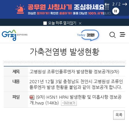
본문 바로가기
/
2
2
오늘 하루 열지않기
가축전염병 발생현황
제목
고병원성 조류인플루엔자 발생현황 정보공개(9차)
내용
2021년 12월 3일 충청남도 천안시 고병원성 조류인
플루엔자 발생 현황을 붙임과 같이 정보공개 합니다.
파일
(9차) H5N1 HPAI 발생현황 및 미흡사항 정보공
개.hwp
(14Kb)
목록