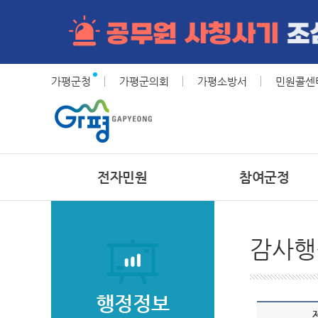
가평군청
가평군의회
가평소방서
민원콜센터(
전자민원
참여군정
감사행
행정정보