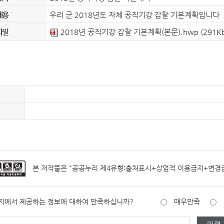
정보공개 고객수요 분석
조직도
직원안내
자주찾는 민원 안내
정보공개시스템
내용
우리 군 2018년도 자체 공직기강 감찰 기본계획입니다
홍보게시판
홍보동영상
음악역 1939
파일
2018년 공직기강 감찰 기본계획(본문).hwp
(291K
숲의약속(가평군 환경성질환 예방관리센터)
보도자료
사실은 이렇습니다
포토뉴스
민원신청
(구)민원조회
군보
자치법규
자료실
입법예고
제안안내
부패공익신고
공무원부조리신고
이전민원
전체
일반공공행정
공공질서 및 안전
부동산거래·주택임대차신고
사회복지
문화체육관광
수송 및 교통
규제개혁이란
규제개혁위원회
규제개혁신
군정운영방향
주요업무계획
군정보고서
규제등록현황
인구감소지역대응계획
도시재생전략·활성화계획
제도소개
알림/행정
적극행정 군민추천
공공저작물 이용안내
공공저작물(일반)
공공
본 저작물은 "
공공누리 제4유형:출처표시+상업적 이용금지+변경
감사행정공개
청렴행정공개
업무추진비 공
지에서 제공하는 정보에 대하여 만족하십니까?
매우만족
영조물배상공제
마을변호사 서비스 현황
가
장기근속·퇴직(예정자) 집행내역