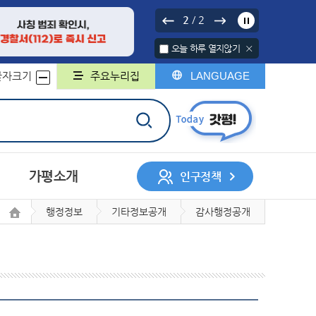
2
2
/
오늘 하루 열지않기
글자크기
주요누리집
LANGUAGE
가평소개
인구정책
행정정보
기타정보공개
감사행정공개
서나 민원처리제
행정구역
중기지방재정계획
행정지도
무인민원발급기
채무관리계획
군민헌장
구술민원신청
군민의 노래
지방보조금
민원서식 외국어번역본
민원콜센터
및 제공
개인정보 위탁
계약정보시스템
록
회조사
디지털 저장매체 파기 서비스
사업체조사
일자리인식실태조사
지방세
지적/부동산
민의견
대상정보 세부기준
매각 대상 공유재산 공개
정보목록
정보공개관련서식
회
허가
자동차
정보통신공사사용전검사