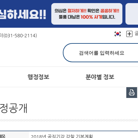
본문 바로가기
031-580-2114)
행정정보
분야별 정보
민원실 안내
친절선서문
결산정보
연혁
문장(CI)·군기
재정공시
칭찬합시다
유기한 민원처리과정 안내
캐릭터
예산서
상징물
지방공기업
어디
분야별민원(정부24)
주민참여예산제
자매도시
홍보대사현황
세입세출예산 운영현황
민원사무편람(민원서식)
서체
정공개
공지사항
고시공고
개인정보의 목적외 이용 
민원상담 FAQ
시험정보
헌장이란
주민등록인구
군 채용공고
공통이행기준
주요 통계
유관기관 채용정보
행정서비스헌장목
통계연보
사
민원제도종합안내
관련사이트
생활민원처리
여권발급
제목
2018년 공직기강 감찰 기본계획
군민의 소리
정보공개제도안내
설문조사
정보공개처리절차
장기종합발전계획 주
비공개
공동주택공시 가격조회
개별주택공시 가격조