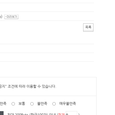
청사배치도
정책실명제
찾아오시는길
공공데이터 개방
현수막신청바로가기
b)
영상소식
가평소식지
목록
신고글조회
통신
통일외교
산업중소기업
보건
농림해양수산
교육
환경보호
지역개발
고센터
규제개혁신고센터게시판
규제입증요청방
군정백서
기본계획
장기종합발전계획
지속가능발전
스마트 도시계획
소극행정 신고
저작물(영상)
금지
" 조건에 따라 이용할 수 있습니다.
개
상품권 구매 및 사용 내역
조직정보 공개 지표
만족
보통
불만족
매우불만족
축전염병 발생현황
경기도 민생범죄통계
최대 200Byte (한글100자) 이내 (
현재
)