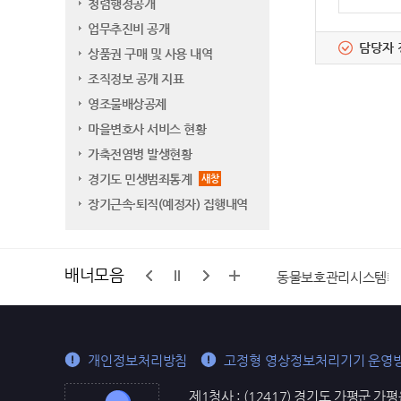
청렴행정공개
업무추진비 공개
담당자 
상품권 구매 및 사용 내역
조직정보 공개 지표
영조물배상공제
마을변호사 서비스 현황
가축전염병 발생현황
경기도 민생범죄통계
새창
장기근속·퇴직(예정자) 집행내역
배너모음
구석
가평군마을공동체 통합지원센터
동물보호관리시스템
개인정보처리방침
고정형 영상정보처리기기 운영
제1청사 : (12417) 경기도 가평군 가평