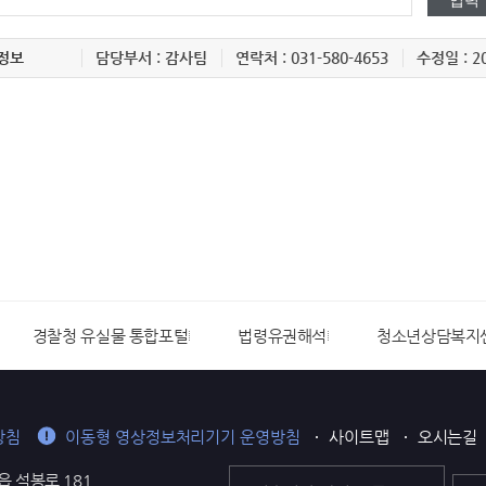
정보
담당부서 : 감사팀
연락처 : 031-580-4653
수정일 : 20
경찰청 유실물 통합포털
법령유권해석
청소년상담복지
방침
이동형 영상정보처리기기 운영방침
사이트맵
오시는길
읍 석봉로 181