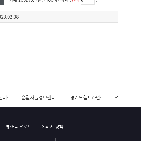
23.02.08
센터
순환자원정보센터
경기도헬프라인
e하늘장사정
뷰어다운로드
저작권 정책