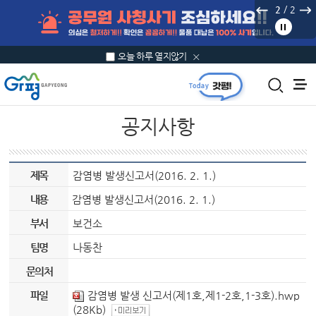
본문 바로가기
/
2
2
오늘 하루 열지않기
공지사항
제목
감염병 발생신고서(2016. 2. 1.)
내용
감염병 발생신고서(2016. 2. 1.)
부서
보건소
팀명
나동찬
문의처
파일
감염병 발생 신고서(제1호,제1-2호,1-3호).hwp
(28Kb)