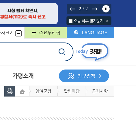
2
2
/
오늘 하루 열지않기
글자크기
주요누리집
LANGUAGE
가평소개
인구정책
참여군정
알림마당
공지사항
서나 민원처리제
행정구역
중기지방재정계획
행정지도
무인민원발급기
채무관리계획
군민헌장
구술민원신청
군민의 노래
지방보조금
민원서식 외국어번역본
민원콜센터
및 제공
개인정보 위탁
계약정보시스템
록
회조사
디지털 저장매체 파기 서비스
사업체조사
일자리인식실태조사
지방세
지적/부동산
민의견
대상정보 세부기준
매각 대상 공유재산 공개
정보목록
정보공개관련서식
회
허가
자동차
정보통신공사사용전검사