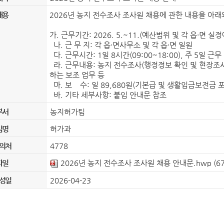
정보공개 고객수요 분석
조직도
직원안내
자주찾는 민원 안내
정보공개시스템
내용
2026년 농지 전수조사 조사원 채용에 관한 내용을 아래
홍보게시판
홍보동영상
음악역 1939
가. 근무기간: 2026. 5.~11.(예산범위 및 각 읍·면 
숲의약속(가평군 환경성질환 예방관리센터)
보도자료
사실은 이렇습니다
포토뉴스
민원신청
(구)민원조회
나. 근 무 지: 각 읍·면사무소 및 각 읍·면 일원
다. 근무시간: 1일 8시간(09:00~18:00), 주 5일 근무
군보
자치법규
자료실
입법예고
라. 근무내용: 농지 전수조사(행정정보 확인 및 현장조사)
제안안내
부패공익신고
공무원부조리신고
이전민원
하는 보조 업무 등
전체
일반공공행정
공공질서 및 안전
마. 보 수: 일 89,680원(기본급 및 생활임금보전금 포
바. 기타 세부사항: 붙임 안내문 참조
부동산거래·주택임대차신고
사회복지
문화체육관광
수송 및 교통
부서
농지허가팀
규제개혁이란
규제개혁위원회
규제개혁신
군정운영방향
주요업무계획
군정보고서
팀명
허가과
규제등록현황
인구감소지역대응계획
도시재생전략·활성화계획
의처
4778
파일
2026년 농지 전수조사 조사원 채용 안내문.hwp
(6
제도소개
알림/행정
적극행정 군민추천
공공저작물 이용안내
공공저작물(일반)
공공
성일
2026-04-23
감사행정공개
청렴행정공개
업무추진비 공
영조물배상공제
마을변호사 서비스 현황
가
장기근속·퇴직(예정자) 집행내역