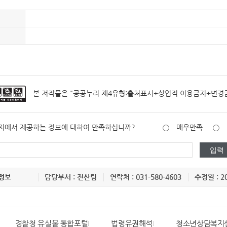
본 저작물은 "
공공누리 제4유형:출처표시+상업적 이용금지+변경
지에서 제공하는 정보에 대하여 만족하십니까?
매우만족
정보
담당부서 : 전산팀
연락처 : 031-580-4603
수정일 : 20
경찰청 유실물 통합포털
법령유권해석
청소년상담복지