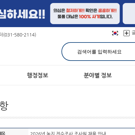
본문 바로가기
031-580-2114)
행정정보
분야별 정보
민원실 안내
친절선서문
결산정보
연혁
문장(CI)·군기
재정공시
칭찬합시다
유기한 민원처리과정 안내
캐릭터
예산서
상징물
지방공기업
어디
분야별민원(정부24)
주민참여예산제
자매도시
홍보대사현황
세입세출예산 운영현황
민원사무편람(민원서식)
서체
항
공지사항
고시공고
개인정보의 목적외 이용 
민원상담 FAQ
시험정보
헌장이란
주민등록인구
군 채용공고
공통이행기준
주요 통계
유관기관 채용정보
행정서비스헌장목
통계연보
사
민원제도종합안내
관련사이트
생활민원처리
여권발급
제목
2026년 농지 전수조사 조사원 채용 안내
군민의 소리
정보공개제도안내
설문조사
정보공개처리절차
장기종합발전계획 주
비공개
공동주택공시 가격조회
개별주택공시 가격조