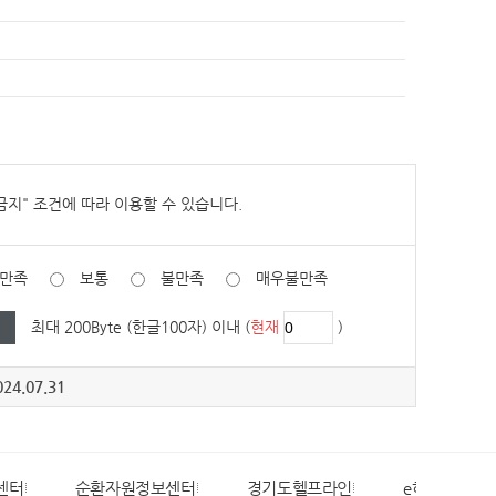
금지
" 조건에 따라 이용할 수 있습니다.
만족
보통
불만족
매우불만족
최대 200Byte (한글100자) 이내 (
현재
)
24.07.31
센터
순환자원정보센터
경기도헬프라인
e하늘장사정