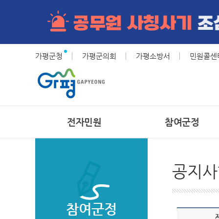
가평군청
가평군의회
가평소방서
민원콜센터(
전자민원
참여군정
공지사
참여군정