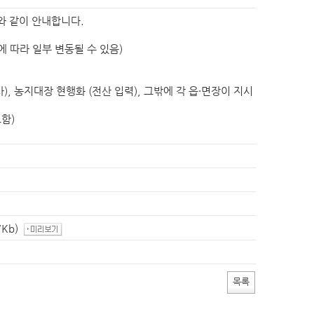
청사배치도
정책실명제
찾아오시는길
공공데이터 개방
와 같이 안내합니다.
현수막신청바로가기
실정에 따라 일부 변동될 수 있음)
영상소식
가평소식지
, 농지대장 현행화 (전산 입력), 그밖에 각 읍·면장이 지시
신고글조회
통신
통일외교
산업중소기업
보건
함)
농림해양수산
교육
환경보호
지역개발
고센터
규제개혁신고센터게시판
규제입증요청방
군정백서
기본계획
장기종합발전계획
지속가능발전
스마트 도시계획
7Kb)
소극행정 신고
저작물(영상)
개
상품권 구매 및 사용 내역
조직정보 공개 지표
목록
축전염병 발생현황
경기도 민생범죄통계