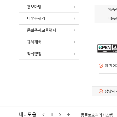
홍보마당
이전글
더좋은생각
다음글
문화축제교육행사
규제개혁
적극행정
이 페이
담당자 
배너모음
구석
가평군마을공동체 통합지원센터
동물보호관리시스템