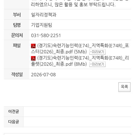
리하였으니, 많은 활용 및 홍보 부탁드립니다.
부서
일자리정책과
팀명
기업지원팀
문의처
031-580-2251
파일
(경기도)숙련기능인력(E74)_지역특화(E74R)_포
스터(2026)_최종.pdf
(5Mb)
(경기도)숙련기능인력(E74)_지역특화(E74R)_리
플렛(2026)_최종.pdf
(8Mb)
작성일
2026-07-08
목록
이전글
다음글