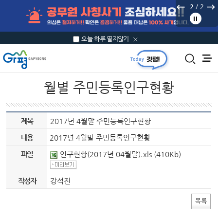
본문 바로가기
/
2
2
오늘 하루 열지않기
월별 주민등록인구현황
제목
2017년 4월말 주민등록인구현황
내용
2017년 4월말 주민등록인구현황
파일
인구현황(2017년 04월말).xls
(410Kb)
작성자
강석진
목록