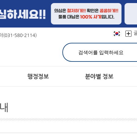
본문 바로가기
031-580-2114)
행정정보
분야별 정보
민원실 안내
친절선서문
결산정보
연혁
문장(CI)·군기
재정공시
칭찬합시다
유기한 민원처리과정 안내
캐릭터
예산서
상징물
지방공기업
어디
분야별민원(정부24)
주민참여예산제
자매도시
홍보대사현황
세입세출예산 운영현황
민원사무편람(민원서식)
서체
내
공지사항
고시공고
개인정보의 목적외 이용 
민원상담 FAQ
시험정보
헌장이란
주민등록인구
군 채용공고
공통이행기준
주요 통계
유관기관 채용정보
행정서비스헌장목
통계연보
사
민원제도종합안내
관련사이트
생활민원처리
여권발급
군민의 소리
정보공개제도안내
설문조사
정보공개처리절차
장기종합발전계획 주
비공개
공동주택공시 가격조회
개별주택공시 가격조