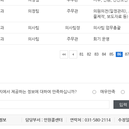
무과
의정팀
주무관
의원의전(일정관리), 
물제작, 보도자료 등)
무과
의사팀
의사팀장
의사팀 업무총괄
무과
의사팀
주무관
회기 운영
81
82
83
84
85
86
87
지에서 제공하는 정보에 대하여 만족하십니까?
매우만족
정보
담당부서 : 민원콜센터
연락처 : 031-580-2114
수정일 