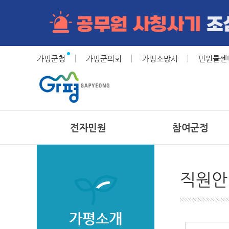
가평군청
가평군의회
가평소방서
민원콜센터(
전자민원
참여군정
직원안
가평소개