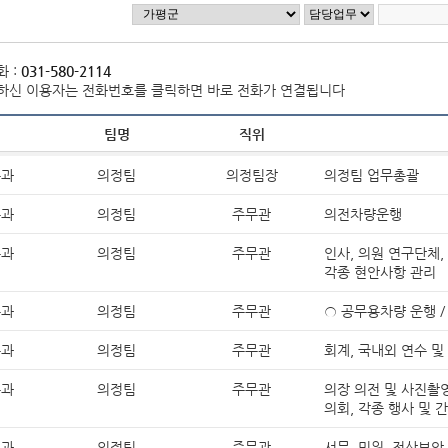
정보공개 고객수요 분석
조직도
직원안내
자주찾는 민원 안내
정보공개시스템
홍보게시판
홍보동영상
음악역 1939
 :
031-580-2114
숲의약속(가평군 환경성질환 예방관리센터)
보도자료
사실은 이렇습니다
포토뉴스
민원신청
(구)민원조회
하신 이용자는 전화번호를 클릭하면 바로 전화가 연결됩니다
군보
자치법규
자료실
입법예고
팀명
직위
제안안내
부패공익신고
공무원부조리신고
이전민원
전체
일반공공행정
공공질서 및 안전
무과
의정팀
의정팀장
의정팀 업무총괄
부동산거래·주택임대차신고
사회복지
문화체육관광
수송 및 교통
무과
의정팀
주무관
의전차량운행
규제개혁이란
규제개혁위원회
규제개혁신
군정운영방향
주요업무계획
군정보고서
무과
의정팀
주무관
인사, 의원 연구단체,
각종 현안사항 관리
규제등록현황
인구감소지역대응계획
도시재생전략·활성화계획
무과
의정팀
주무관
○ 공무용차량 운행 /
제도소개
알림/행정
적극행정 군민추천
공공저작물 이용안내
공공저작물(일반)
공공
무과
의정팀
주무관
회계, 국내외 연수 
감사행정공개
청렴행정공개
업무추진비 공
무과
의정팀
주무관
의장 의전 및 사진촬영
의회, 각종 행사 및 
영조물배상공제
마을변호사 서비스 현황
가
장기근속·퇴직(예정자) 집행내역
무과
의정팀
주무관
서무, 민원, 전산보안