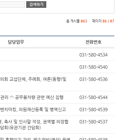
청사배치도
정책실명제
찾아오시는길
공공데이터 개방
현수막신청바로가기
총 게시물
863
페이지
86 / 87
영상소식
가평소식지
담당업무
전화번호
신고글조회
통신
통일외교
산업중소기업
보건
031-580-4534
농림해양수산
교육
환경보호
지역개발
031-580-4540
고센터
규제개혁신고센터게시판
규제입증요청방
군정백서
기본계획
장기종합발전계획
 의회 교섭단체, 주례회, 여론(동향)및
031-580-4536
지속가능발전
스마트 도시계획
 관리 ○ 공무용차량 관련 예산 집행
031-580-4544
소극행정 신고
저작물(영상)
및 벤치마킹, 의원재산등록 및 병역신고
031-580-4539
개
상품권 구매 및 사용 내역
조직정보 공개 지표
, 축사 및 인사말 작성, 권역별 의장협
031-580-4537
간담회(유관기관 간담회)
축전염병 발생현황
경기도 민생범죄통계
 및 홈페이지 관리, 방송장비(영상) 운영
031-580-4538