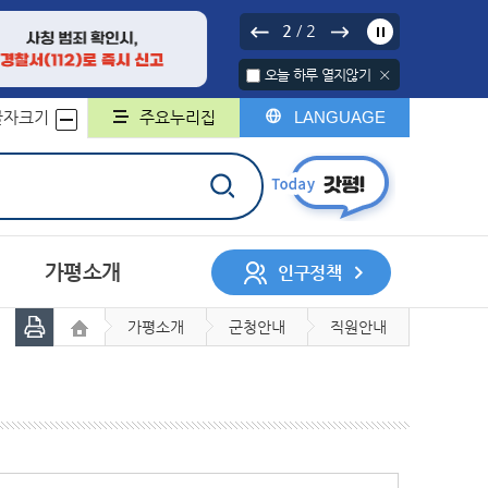
2
2
/
오늘 하루 열지않기
글자크기
주요누리집
LANGUAGE
가평소개
인구정책
가평소개
군청안내
직원안내
서나 민원처리제
행정구역
중기지방재정계획
행정지도
무인민원발급기
채무관리계획
군민헌장
구술민원신청
군민의 노래
지방보조금
민원서식 외국어번역본
민원콜센터
및 제공
개인정보 위탁
계약정보시스템
록
회조사
디지털 저장매체 파기 서비스
사업체조사
일자리인식실태조사
지방세
지적/부동산
민의견
대상정보 세부기준
매각 대상 공유재산 공개
정보목록
정보공개관련서식
회
허가
자동차
정보통신공사사용전검사