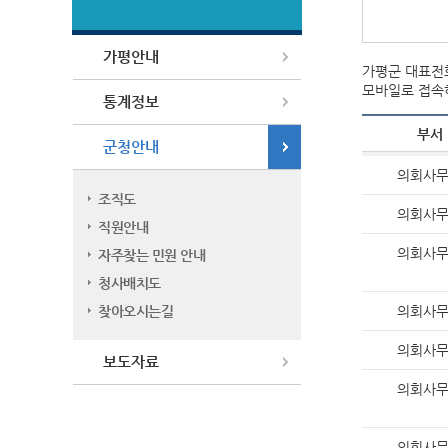
직원안내
가평안내
가평군 대표전화
모바일로 접속
통계정보
부서
군청안내
의회사
조직도
의회사
직원안내
의회사
자주찾는 민원 안내
청사배치도
찾아오시는길
의회사
의회사
보도자료
의회사
의회사