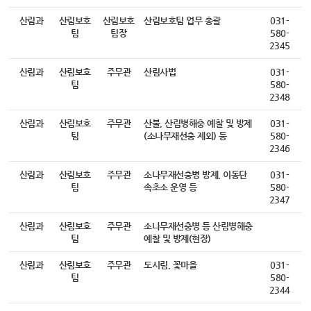
산림과
산림보호
산림보호
산림보호팀 업무 총괄
031-
팀
팀장
580-
2345
산림과
산림보호
주무관
산림사법
031-
팀
580-
2348
산림과
산림보호
주무관
산불, 산림병해충 예찰 및 방제
031-
팀
(소나무재선충 제외) 등
580-
2346
산림과
산림보호
주무관
소나무재선충병 방제, 이동단
031-
팀
속초소 운영 등
580-
2347
산림과
산림보호
주무관
소나무재선충병 등 산림병해충
팀
예찰 및 방제(현장)
산림과
산림보호
주무관
도시림, 꽃마을
031-
팀
580-
2344