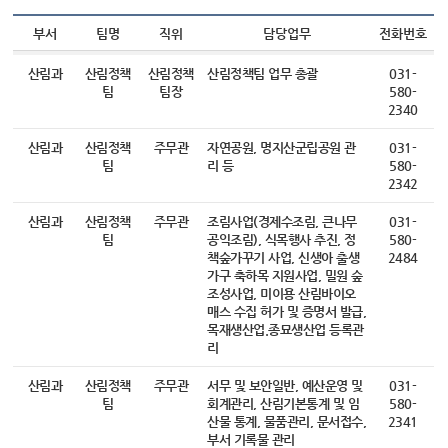
부서
팀명
직위
담당업무
전화번호
산림과
산림정책
산림정책
산림정책팀 업무 총괄
031-
팀
팀장
580-
2340
산림과
산림정책
주무관
자연공원, 명지산군립공원 관
031-
팀
리 등
580-
2342
산림과
산림정책
주무관
조림사업(경제수조림, 큰나무
031-
팀
공익조림), 식목행사 추진, 정
580-
책숲가꾸기 사업, 신생아 출생
2484
가구 축하목 지원사업, 밀원 숲
조성사업, 미이용 산림바이오
매스 수집 허가 및 증명서 발급,
목재생산업.종묘생산업 등록관
리
산림과
산림정책
주무관
서무 및 보안일반, 예산운영 및
031-
팀
회계관리, 산림기본통계 및 임
580-
산물 통계, 물품관리, 문서접수,
2341
부서 기록물 관리