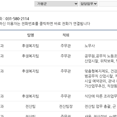
정보공개 고객수요 분석
조직도
직원안내
자주찾는 민원 안내
정보공개시스템
홍보게시판
홍보동영상
음악역 1939
 :
031-580-2114
숲의약속(가평군 환경성질환 예방관리센터)
보도자료
사실은 이렇습니다
포토뉴스
민원신청
(구)민원조회
하신 이용자는 전화번호를 클릭하면 바로 전화가 연결됩니다
군보
자치법규
자료실
입법예고
팀명
직위
제안안내
부패공익신고
공무원부조리신고
이전민원
전체
일반공공행정
공공질서 및 안전
정과
후생복지팀
주무관
노무사
부동산거래·주택임대차신고
사회복지
문화체육관광
수송 및 교통
정과
후생복지팀
주무관
공무원,공무직 노동조
산업시찰, 위탁보육,
규제개혁이란
규제개혁위원회
규제개혁신
군정운영방향
주요업무계획
군정보고서
정과
후생복지팀
주무관
맞춤형복지제도, 건강
규제등록현황
인구감소지역대응계획
도시재생전략·활성화계획
범공무직 산업시찰, 직
시설 예약관리, 관내 
제도소개
알림/행정
적극행정 군민추천
가산업무추진, 직장
공공저작물 이용안내
공공저작물(일반)
공공
정과
후생복지팀
주무관
식단에 따른 조리업
감사행정공개
청렴행정공개
업무추진비 공
정과
전산팀
전산팀장
전산팀 업무 총괄, 군
영조물배상공제
마을변호사 서비스 현황
가
장기근속·퇴직(예정자) 집행내역
정과
전산팀
주무관
새올, 전산장비, pc