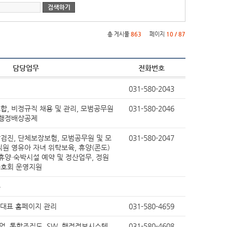
청사배치도
정책실명제
찾아오시는길
공공데이터 개방
현수막신청바로가기
총 게시물
863
페이지
10 / 87
영상소식
가평소식지
담당업무
전화번호
신고글조회
통신
통일외교
산업중소기업
보건
031-580-2043
농림해양수산
교육
환경보호
지역개발
합, 비정규직 채용 및 관리, 모범공무원
031-580-2046
 행정배상공제
고센터
규제개혁신고센터게시판
규제입증요청방
군정백서
기본계획
장기종합발전계획
검진, 단체보장보험, 모범공무원 및 모
031-580-2047
지속가능발전
스마트 도시계획
원 영유아 자녀 위탁보육, 휴양(콘도)
휴양・숙박시설 예약 및 정산업무, 정원
동호회 운영지원
소극행정 신고
저작물(영상)
무
개
상품권 구매 및 사용 내역
조직정보 공개 지표
 대표 홈페이지 관리
031-580-4659
축전염병 발생현황
경기도 민생범죄통계
백업, 통합조직도, SW, 행정정보시스템
031-580-4608