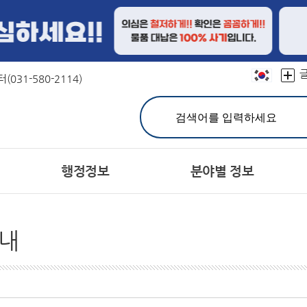
본문 바로가기
031-580-2114)
행정정보
분야별 정보
민원실 안내
친절선서문
결산정보
연혁
문장(CI)·군기
재정공시
칭찬합시다
유기한 민원처리과정 안내
캐릭터
예산서
상징물
지방공기업
어디
분야별민원(정부24)
주민참여예산제
자매도시
홍보대사현황
세입세출예산 운영현황
민원사무편람(민원서식)
서체
내
공지사항
고시공고
개인정보의 목적외 이용 
민원상담 FAQ
시험정보
헌장이란
주민등록인구
군 채용공고
공통이행기준
주요 통계
유관기관 채용정보
행정서비스헌장목
통계연보
사
민원제도종합안내
관련사이트
생활민원처리
여권발급
군민의 소리
정보공개제도안내
설문조사
정보공개처리절차
장기종합발전계획 주
비공개
공동주택공시 가격조회
개별주택공시 가격조