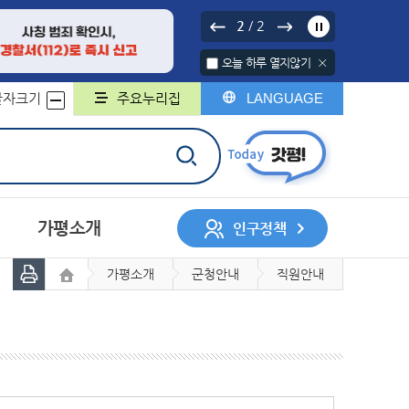
2
2
/
오늘 하루 열지않기
글자크기
주요누리집
LANGUAGE
가평소개
인구정책
가평소개
군청안내
직원안내
서나 민원처리제
행정구역
중기지방재정계획
행정지도
무인민원발급기
채무관리계획
군민헌장
구술민원신청
군민의 노래
지방보조금
민원서식 외국어번역본
민원콜센터
및 제공
개인정보 위탁
계약정보시스템
록
회조사
디지털 저장매체 파기 서비스
사업체조사
일자리인식실태조사
지방세
지적/부동산
민의견
대상정보 세부기준
매각 대상 공유재산 공개
정보목록
정보공개관련서식
회
허가
자동차
정보통신공사사용전검사