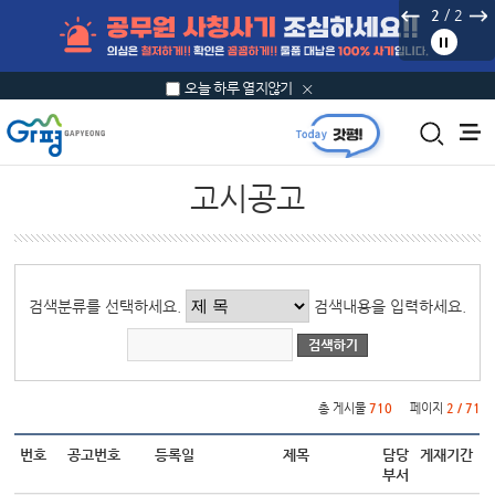
본문 바로가기
/
2
2
오늘 하루 열지않기
고시공고
게시물 검색
검색분류를 선택하세요.
검색내용을 입력하세요.
총 게시물
710
페이지
2 / 71
번호
공고번호
등록일
제목
담당
게재기간
부서