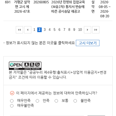
691
가평군 설악
20260805
2026년 민방위 집합교육
설
2026-
면 고시 제
(보충2차) 통지서 반송에
악
08-05 ~
2026-47호
따른 공시송달 재공고
면
2026-
08-20
1
2
3
4
5
6
7
8
9
10
- 정보가 표시되지 않는 분은 이곳을 클릭하세요
고시 더보기
본 저작물은 "
공공누리 제4유형:출처표시+상업적 이용금지+변경
금지
" 조건에 따라 이용할 수 있습니다.
이 페이지에서 제공하는 정보에 대하여 만족하십니까?
매우만족
만족
보통
불만족
매우불만족