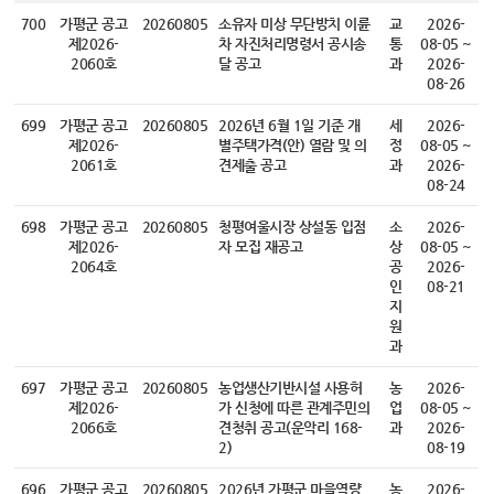
700
가평군 공고
20260805
소유자 미상 무단방치 이륜
교
2026-
제2026-
차 자진처리명령서 공시송
통
08-05 ~
2060호
달 공고
과
2026-
08-26
699
가평군 공고
20260805
2026년 6월 1일 기준 개
세
2026-
제2026-
별주택가격(안) 열람 및 의
정
08-05 ~
2061호
견제출 공고
과
2026-
08-24
698
가평군 공고
20260805
청평여울시장 상설동 입점
소
2026-
제2026-
자 모집 재공고
상
08-05 ~
2064호
공
2026-
인
08-21
지
원
과
697
가평군 공고
20260805
농업생산기반시설 사용허
농
2026-
제2026-
가 신청에 따른 관계주민의
업
08-05 ~
2066호
견청취 공고(운악리 168-
과
2026-
2)
08-19
696
가평군 공고
20260805
2026년 가평군 마을역량
농
2026-