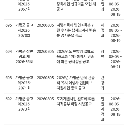
제2026-
강화사업 신규마을 모집 재
업
08-05 ~
2067호
공고
과
2026-
08-19
695
가평군 공고
20260805
지방소득세 법인소득분 7
세
2026-
제2026-
월 수시분 납세고지서 반송
정
08-05 ~
2070호
분 공시송달 공고
과
2026-
08-19
694
가평군 상면
20260805
2026년도 민방위 집합교
상
2026-
공고 제
육(보충 1차) 통지서 반송
면
08-05 ~
2026-36호
에 따른 공시송달 공고
2026-
08-21
693
가평군 공고
20260805
2026년 가평군 단체 관광
관
제2026-
객 유치 여행사 인센티브
광
2071호
지원사업 종료 공고
과
692
가평군 공고
20260805
토지개발사업 완료에 따른
민
2026-
제2026-
지적공부 확정・시행공고
원
08-05 ~
2073호
지
2026-
적
08-19
과