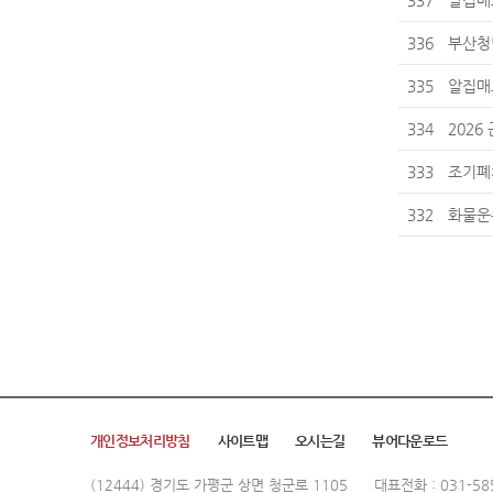
337
알집매
336
부산청
335
알집매
334
202
333
조기폐
332
화물운
개인정보처리방침
사이트맵
오시는길
뷰어다운로드
(12444) 경기도 가평군 상면 청군로 1105
대표전화 : 031-585