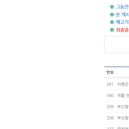
그동안
본 게
예고기간:
최종종료
번호
341
의령군
340
여름 
339
부산청
338
부산청