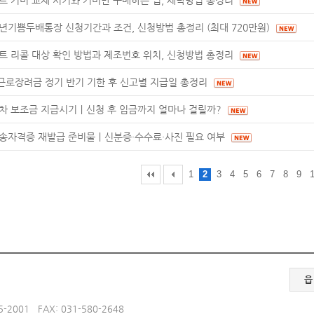
트 커버 교체 시기와 커버만 구매하는 법, 세탁방법 총정리
년기쁨두배통장 신청기간과 조건, 신청방법 총정리 (최대 720만원)
트 리콜 대상 확인 방법과 제조번호 위치, 신청방법 총정리
6 근로장려금 정기 반기 기한 후 신고별 지급일 총정리
차 보조금 지급시기｜신청 후 입금까지 얼마나 걸릴까?
송자격증 재발급 준비물｜신분증·수수료·사진 필요 여부
1
2
3
4
5
6
7
8
9
읍
-2001 FAX: 031-580-2648