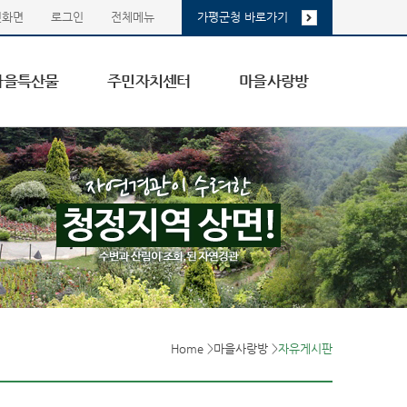
첫화면
로그인
전체메뉴
가평군청 바로가기
마을특산물
주민자치센터
마을사랑방
Home
>
마을사랑방
>
자유게시판