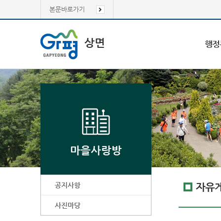
본문바로가기
상면
행정
마을사랑방
공지사항
자유
사진마당