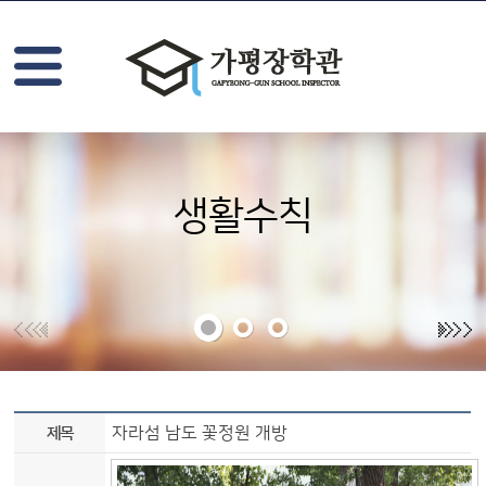
생활수칙
게시물(상세보기) -제목,내용,파일 정보를 제공
제목
자라섬 남도 꽃정원 개방