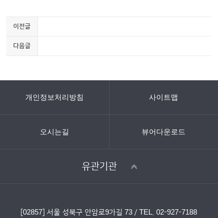
이전글 목록이나 다음글 목록으로 이동 하실 수 있습니다
이전글
다음글
개인정보처리방침
사이트맵
오시는길
뷰어다운로드
유관기관
[02857] 서울 성북구 안암로9가길 73 / TEL. 02-927-7188