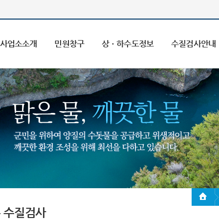
사업소소개
민원창구
상ㆍ하수도정보
수질검사안내
 수질검사