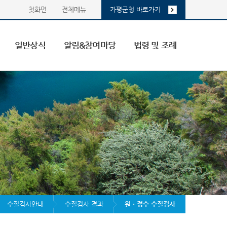
첫화면
전체메뉴
가평군청 바로가기
일반상식
알림&참여마당
법령 및 조례
수질검사안내
수질검사 결과
원ㆍ정수 수질검사