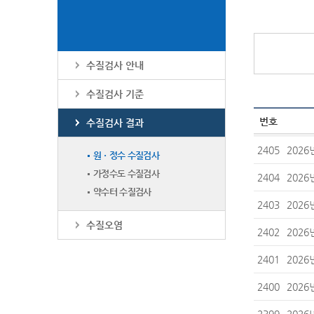
수질검사 안내
수질검사 기준
번호
수질검사 결과
2405
202
원ㆍ정수 수질검사
가정수도 수질검사
2404
202
약수터 수질검사
2403
202
수질오염
2402
202
2401
202
2400
202