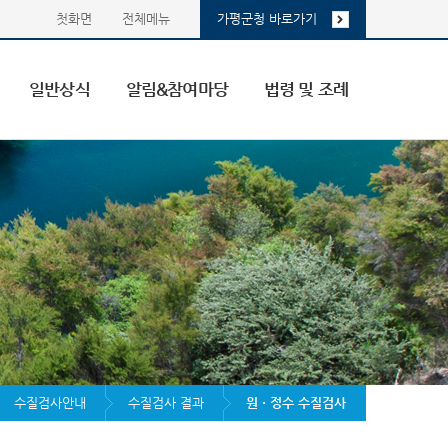
첫화면
전체메뉴
가평군청 바로가기
일반상식
알림&참여마당
법령 및 조례
수질검사안내
수질검사 결과
원ㆍ정수 수질검사