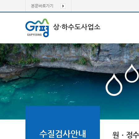
본문바로가기
상·하수도사업소
수질검사안내
원ㆍ정수