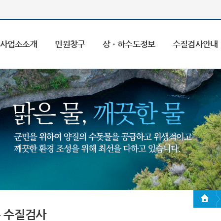
사업소소개
민원창구
상ㆍ하수도정보
수질검사안내
 수질검사