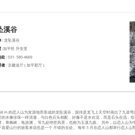
坠溪谷
称
: 龙坠溪谷
置
:加平邑 升安里
询处
: 031- 580-4669
理者
: 京畿道厅 ( 加平郡厅 )
1068 m 的恋人山为发源地而形成的龙坠溪谷，据传是龙飞上天空时画出了九道
里的水像珍珠一样清澈，与白色石头相配，好像不是水在流，而是石头在流，给人
谭，青枫峡，龟游渊， 等九处绝世风景，也称为玉溪九曲。 另外，以恋人山为
喜爱山行的旅客来说也是一个 不错的去处。 每年 5 月在恋人山都举行恋人山