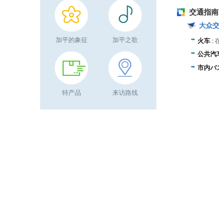
交通指南
大众
加平的象征
加平之歌
火车
:
公共汽
市内バ
特产品
来访路线