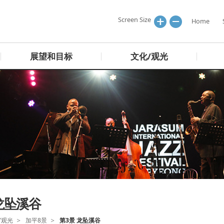
Screen Size
Home
展望和目标
文化/观光
龙坠溪谷
/观光
加平8景
第3景 龙坠溪谷