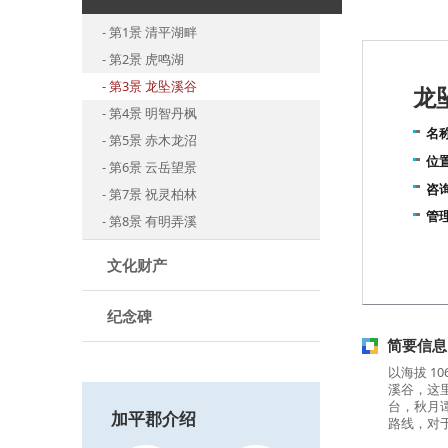
第1景 清平湖畔
第2景 虎鸣湖
第3景 龙坠溪谷
龙
第4景 明智丹枫
名
第5景 赤木龙沼
位
第6景 云岳望景
咨
第7景 祝灵柏林
管
第8景 有明弄溪
文化财产
纪念碑
简要信息
以海拔 
溪谷，这
台，秋月
加平郡介绍
路线，对于