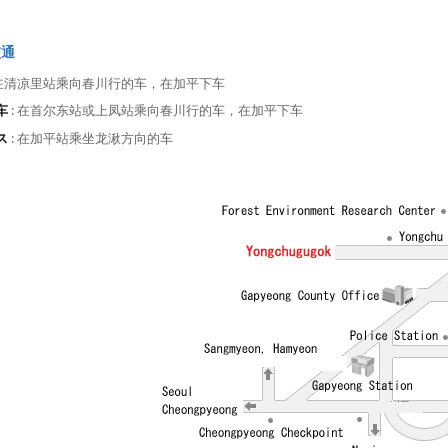
交通
 在清凉里站乘向春川行的车，在加平下车
车
: 在首尔东站或上凤站乘向春川行的车，在加平下车
ス
: 在加平站乘坐龙湫方向的车