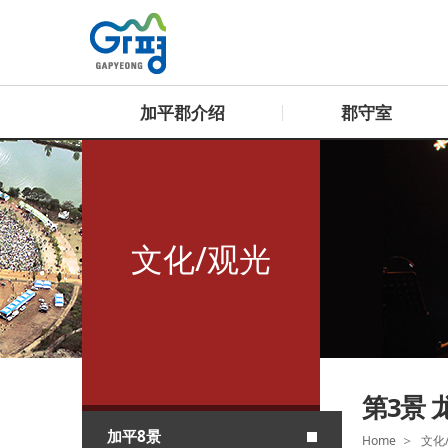
加平郡介绍
郡守室
文化/观光
第3景 
加平8景
Home
文化