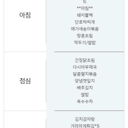
드
**아침**
아침
돼지불백
단호박찌개
애기새송이볶음
땅콩조림
깍두기/쌀밥
간장닭조림
다시마무채국
달콤멸치볶음
점심
양념깻잎지
배추김치
쌀밥
옥수수차
김치감자탕
가라아게튀김*S