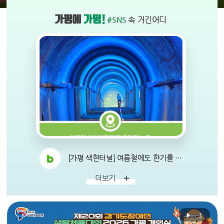
#SNS
속 거긴어디
보러가기
[가평 색현터널] 여름철에도 한기를 느낄 수 있는 이색 피서지 상천리 색현터널(2026)
더보기
1