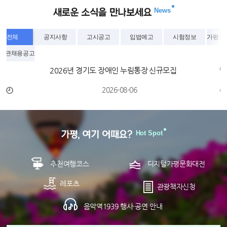
News
전체
공지사항
고시공고
입법예고
시험정보
가평군
기관채용공고
고
2026년 경기도 장애인 누림통장 신규모집
2026-08-06
Hot Spot
추천여행코스
디지털가평문화대전
레포츠
관광책자신청
음악역1939 행사·공연 안내