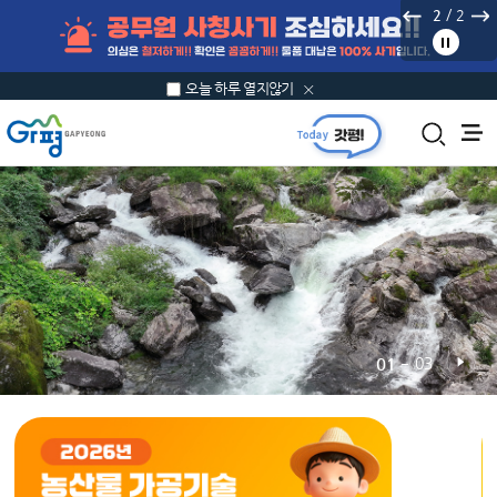
본문 바로가기
/
2
2
오늘 하루 열지않기
01
03