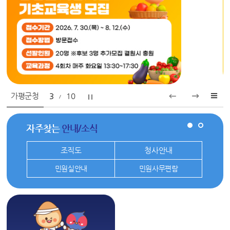
가평군청
3
10
/
자주찾는
안내/소식
기
조직도
청사안내
민원실안내
민원사무편람