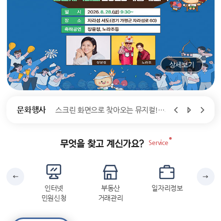
상세보기
문화행사
음악역1939 피크닉콘서트(6.25전쟁 제76주년 보훈기념행사)
스크린 화면으로 찾아오는 뮤지컬!! [SAC On SCREEN] 상영작 안내(7~8월)
Service
금 신고
인터넷
부동산
일자리정보
개별
민원신청
거래관리