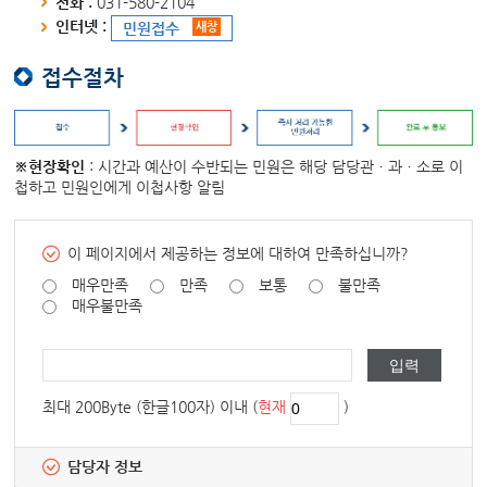
전화 :
031-580-2104
인터넷 :
민원접수
새창
접수절차
※현장확인
: 시간과 예산이 수반되는 민원은 해당 담당관ㆍ과ㆍ소로 이
첩하고 민원인에게 이첩사항 알림
이 페이지에서 제공하는 정보에 대하여 만족하십니까?
매우만족
만족
보통
불만족
매우불만족
최대 200Byte (한글100자) 이내 (
현재
)
담당자 정보