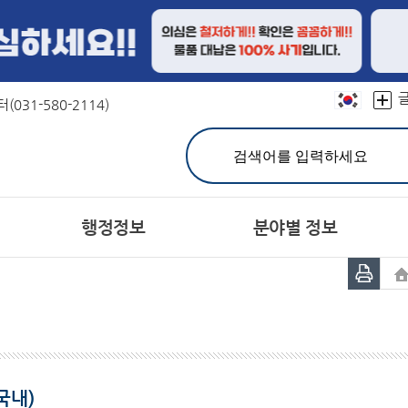
본문 바로가기
031-580-2114)
행정정보
분야별 정보
민원실 안내
친절선서문
결산정보
연혁
문장(CI)·군기
재정공시
칭찬합시다
유기한 민원처리과정 안내
캐릭터
예산서
상징물
지방공기업
어디
분야별민원(정부24)
주민참여예산제
자매도시
홍보대사현황
세입세출예산 운영현황
민원사무편람(민원서식)
서체
공지사항
고시공고
개인정보의 목적외 이용 
민원상담 FAQ
시험정보
헌장이란
주민등록인구
군 채용공고
공통이행기준
주요 통계
유관기관 채용정보
행정서비스헌장목
통계연보
사
민원제도종합안내
관련사이트
생활민원처리
여권발급
국내)
군민의 소리
정보공개제도안내
설문조사
정보공개처리절차
장기종합발전계획 주
비공개
공동주택공시 가격조회
개별주택공시 가격조