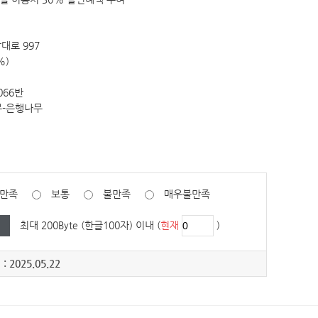
대로 997
%)
,066반
나무-은행나무
만족
보통
불만족
매우불만족
최대 200Byte (한글100자) 이내 (
현재
)
: 2025.05.22