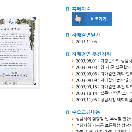
정보공개 고객수요 분석
조직도
직원안내
자주찾는 민원 안내
정보공개시스템
홈페이지
홍보게시판
홍보동영상
음악역 1939
바로가기
숲의약속(가평군 환경성질환 예방관리센터)
보도자료
사실은 이렇습니다
포토뉴스
민원신청
(구)민원조회
군보
자치법규
자료실
입법예고
자매결연일자
제안안내
부패공익신고
공무원부조리신고
이전민원
2003.11.05
전체
일반공공행정
공공질서 및 안전
자매결연 추진경위
부동산거래·주택임대차신고
사회복지
문화체육관광
수송 및 교통
2003.08.01
: 가평군수와 성남
2003.09.03
: 양 시·군 실무협의
규제개혁이란
규제개혁위원회
규제개혁신
군정운영방향
주요업무계획
군정보고서
2003.09.06
: 자매결연 제의 협의
2003.09.09
: 자매결연 희망 회신
규제등록현황
인구감소지역대응계획
도시재생전략·활성화계획
2003.09.15
: 자매결연 추진 의
2003.10.14
: 실무단 방문 조인
제도소개
알림/행정
적극행정 군민추천
공공저작물 이용안내
공공저작물(일반)
공공
2003.11.05
: 성남시청 대회의
주요교류내용
감사행정공개
청렴행정공개
업무추진비 공
성남시에 설명절 및 추석절 연2
영조물배상공제
마을변호사 서비스 현황
가
성남시청 가평군 초등학생 성남시 
장기근속·퇴직(예정자) 집행내역
가평군 성남시민 가평군립관광시설