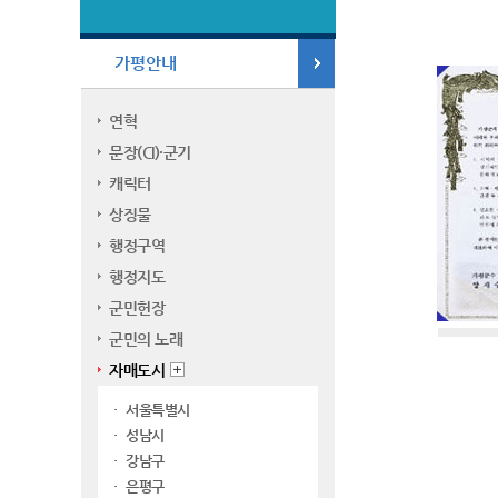
가평안내
연혁
문장(CI)·군기
캐릭터
상징물
행정구역
행정지도
군민헌장
군민의 노래
자매도시
서울특별시
성남시
강남구
은평구