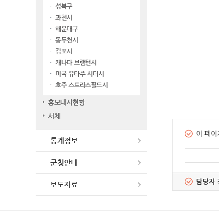
성북구
과천시
해운대구
동두천시
김포시
캐나다 브램턴시
미국 유타주 시더시
호주 스트라스필드시
홍보대사현황
서체
이 페이
통계정보
군청안내
담당자 
보도자료