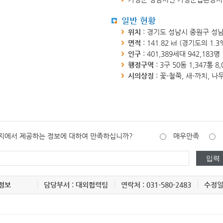
일반 현황
위치
: 경기도 성남시 중원구 성남
면적
: 141.82 ㎢ (경기도의 1.3
인구
: 401,389세대 942,183명
행정구역
: 3구 50동 1,347통 8
시의상징
: 꽃-철쭉, 새-까치, 
지에서 제공하는 정보에 대하여 만족하십니까?
매우만족
정보
담당부서 : 대외협력팀
연락처 : 031-580-2483
수정일 