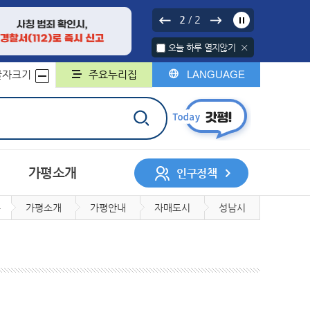
2
2
/
오늘 하루 열지않기
글자크기
주요누리집
LANGUAGE
가평소개
인구정책
가평소개
가평안내
자매도시
성남시
서나 민원처리제
행정구역
중기지방재정계획
행정지도
무인민원발급기
채무관리계획
군민헌장
구술민원신청
군민의 노래
지방보조금
민원서식 외국어번역본
민원콜센터
및 제공
개인정보 위탁
계약정보시스템
록
회조사
디지털 저장매체 파기 서비스
사업체조사
일자리인식실태조사
지방세
지적/부동산
민의견
대상정보 세부기준
매각 대상 공유재산 공개
정보목록
정보공개관련서식
회
허가
자동차
정보통신공사사용전검사