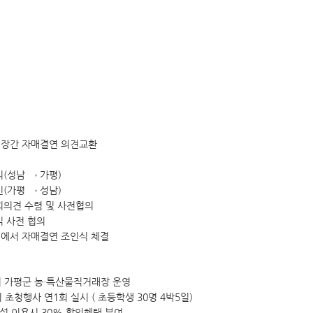
청사배치도
정책실명제
찾아오시는길
공공데이터 개방
현수막신청바로가기
영상소식
가평소식지
신고글조회
통신
통일외교
산업중소기업
보건
농림해양수산
교육
환경보호
지역개발
시장간 자매결연 의견교환
고센터
규제개혁신고센터게시판
규제입증요청방
군정백서
기본계획
장기종합발전계획
(성남 → 가평)
(가평 → 성남)
지속가능발전
스마트 도시계획
회의견 수렴 및 사전협의
식 사전 협의
소극행정 신고
저작물(영상)
실에서 자매결연 조인식 체결
개
상품권 구매 및 사용 내역
조직정보 공개 지표
회 가평군 농·특산물직거래장 운영
축전염병 발생현황
경기도 민생범죄통계
초청행사 연1회 실시 ( 초등학생 30명 4박5일)
 이용시 30% 할인혜택 부여