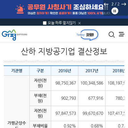
본문 바로가기
/
2
2
오늘 하루 열지않기
산하 지방공기업 결산정보
기관명
구분
2016년
2017년
2018년
자산(천
98,750,367
100,348,586
108,197,9
원)
부채(천
902,793
677,916
780,3
원)
자본(천
97,847,573
99,670,670
107,417,5
원)
가평군상수
부채비율
0.92%
0.68%
0.73