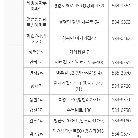
세양청마루
경춘로807-45 (청평리 472)
584-1554
아파트
청평삼성쉐
청평면 강변 나루로 54
584-6893
르빌아파트
하천2리(마
청평면 마지기길47
584-0462
지기)
상면분회
기와집길 7
연하1리
연하길 32 (연하리168-10)
584-6795
연하2리
역촌길 32 (연하리419-4)
585-2970
한사간길131-3 (항사리242-
항사리
584-9728
21)
행현1리
축령로76 (행현리23-1)
584-6371
행현2리
수목원로 136
584-6738
임초1리
청군로700-4 (임초리410-7)
584-9180
임초밤안골로50 (임초리345-
임초2리
584-0677
5)