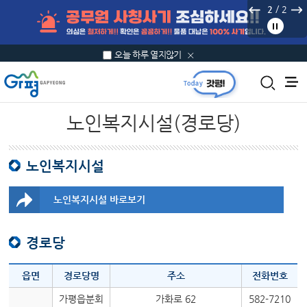
본문 바로가기
/
2
2
오늘 하루 열지않기
노인복지시설(경로당)
노인복지시설
노인복지시설 바로보기
경로당
읍면
경로당명
주소
전화번호
가평읍분회
가화로 62
582-7210