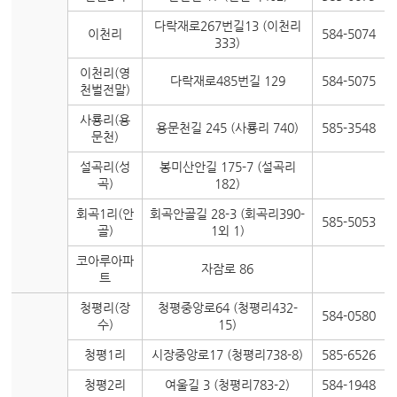
다락재로267번길13 (이천리
이천리
584-5074
333)
이천리(영
다락재로485번길 129
584-5075
천벌전말)
사룡리(용
용문천길 245 (사룡리 740)
585-3548
문천)
설곡리(성
봉미산안길 175-7 (설곡리
곡)
182)
회곡1리(안
회곡안골길 28-3 (회곡리390-
585-5053
골)
1외 1)
코아루아파
자잠로 86
트
청평리(장
청평중앙로64 (청평리432-
584-0580
수)
15)
청평1리
시장중앙로17 (청평리738-8)
585-6526
청평2리
여울길 3 (청평리783-2)
584-1948