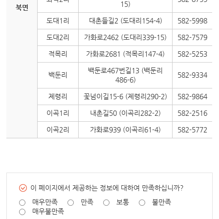
15)
북면
도대1리
대촌들길2 (도대리154-4)
582-5998
도대2리
가화로2462 (도대리339-15)
582-7579
적목리
가화로2681 (적목리147-4)
582-5253
백둔로467번길13 (백둔리
백둔리
582-9334
486-6)
제령리
꽃넘이길15-6 (제령리290-2)
582-9864
이곡1리
내촌길50 (이곡리282-2)
582-2516
이곡2리
가화로939 (이곡리61-4)
582-5772
이 페이지에서 제공하는 정보에 대하여 만족하십니까?
매우만족
만족
보통
불만족
매우불만족