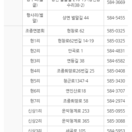
584-3669
골)
수리38-2)
항사리(벌
상면 벌말길 44
584-5455
말)
조종면분회
현창로 62
585-0325
현1리
현창로62번길 14-19
585-0325
현2리
안곡로 1
584-4831
현3리
연등길 38
584-6582
현4리
조종희망로26번길 25
585-0408
현5리
청군로1347-4
585-3430
현6리
연인산로18
584-3707
현7리
조종희망로 58
584-2974
신상1리
운악청계로 253
585-0955
신상2리
운악청계로 365
585-3088
신상3리
세곡로 105
584-5953