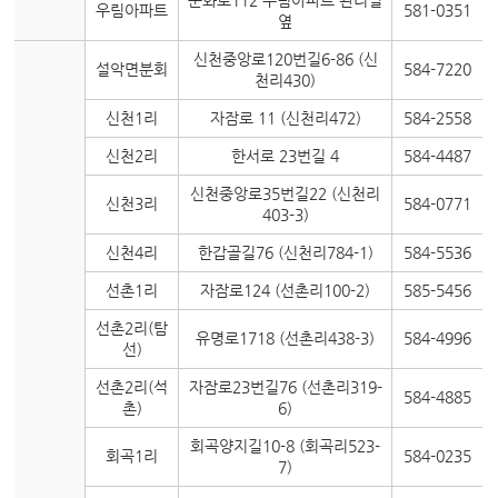
문화로112 우림아파트 관리실
우림아파트
581-0351
옆
신천중앙로120번길6-86 (신
설악면분회
584-7220
천리430)
신천1리
자잠로 11 (신천리472)
584-2558
신천2리
한서로 23번길 4
584-4487
신천중앙로35번길22 (신천리
신천3리
584-0771
403-3)
신천4리
한갑골길76 (신천리784-1)
584-5536
선촌1리
자잠로124 (선촌리100-2)
585-5456
선촌2리(탐
유명로1718 (선촌리438-3)
584-4996
선)
선촌2리(석
자잠로23번길76 (선촌리319-
584-4885
촌)
6)
회곡양지길10-8 (회곡리523-
회곡1리
584-0235
7)