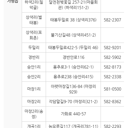
가평읍
하색2리(칠
달전천벚꽃길 257-21(마을회
악골)
관) (하색리151-2)
상색리(벌
태봉두밀로 38 (상색리376)
582-2307
태봉)
상색리(포
불기산길48 (상색리451-2)
회촌)
두밀리
태봉두밀로422-5 (두밀리 46)
582-9201
경반리
경반안로116
582-5902
승안1리
용추로3-1 (승안리62-1)
582-8173
승안2리
용추로238 (승안리415)
582-2338
아랫마장길136-84 (마장리
마장1리
581-0500
929)
마장2리
각담말길9-70 (마장리321-2)
582-8362
마장2리(송
가화로 440-57
정)
개곡1리
능모루길117 (개곡리781-11)
582-2293