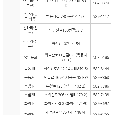
대보리(다
대보간선로337 (대보리159-
584-3870
부산)
1)
운악리(동
현등사길 7-8 (운악리458)
585-1117
구,와곡)
신하리(간
연인산로150번길53-3
촌)
신하리(신
연인산100번길 54
복)
화악산로11번길6-8 (목동리
북면분회
582-5486
891-6)
목동1리
화악산로8-12 (목동리849-6)
582-8444
목동2리
멱골로 169-10 (목동리81-3)
582-3868
소법1리
손일로128 (소법리402-2)
582-7386
소법2리
화악산로306 (소법리170-2)
582-7438
화악1리
화악지암길 8 (화악리472-9)
582-3697
화악산로1136 (화악리874-
화악2리
582-8755