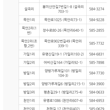
봉미산안길7번길1-8 (설곡리
설곡리
584-3274
703-1)
묵안1리
묵안로1025 (묵안리73-1)
584-9228
묵안2리(1
장수로80-26 (묵안리640-1)
585-2855
반)
묵안2리(조
묵안로902번길49 (묵안리
585-7732
항,2반)
339-1)
가일1리
유명산길19-1 (가일리193-2)
584-6831
가일2리
어비산길164 (가일리92-1)
585-7898
양방가루재길101 (방일리
방일1리
584-7730
104-3)
방일2리
양방가루재길6 (방일리215-1)
584-3900
방일3리
평촌길29-1 (방일리275-4)
584-0633
천안1리
유명로1086 (천안리607-4)
584-6953
천안2리
천현길 17 (천안리402)
585-0679