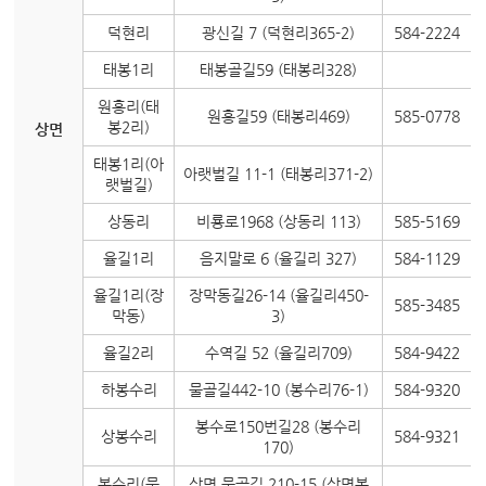
덕현리
광신길 7 (덕현리365-2)
584-2224
태봉1리
태봉골길59 (태봉리328)
원흥리(태
원흥길59 (태봉리469)
585-0778
봉2리)
상면
태봉1리(아
아랫벌길 11-1 (태봉리371-2)
랫벌길)
상동리
비룡로1968 (상동리 113)
585-5169
율길1리
음지말로 6 (율길리 327)
584-1129
율길1리(장
장막동길26-14 (율길리450-
585-3485
막동)
3)
율길2리
수역길 52 (율길리709)
584-9422
하봉수리
물골길442-10 (봉수리76-1)
584-9320
봉수로150번길28 (봉수리
상봉수리
584-9321
170)
봉수리(물
상면 물골길 210-15 (상면봉