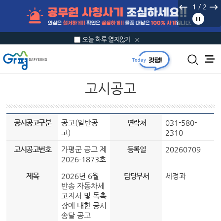
본문 바로가기
/
2
2
오늘 하루 열지않기
고시공고
공시공고구분
공고(일반공
연락처
031-580-
고)
2310
고시공고번호
가평군 공고 제
등록일
20260709
2026-1873호
제목
2026년 6월
담당부서
세정과
반송 자동차세
고지서 및 독촉
장에 대한 공시
송달 공고