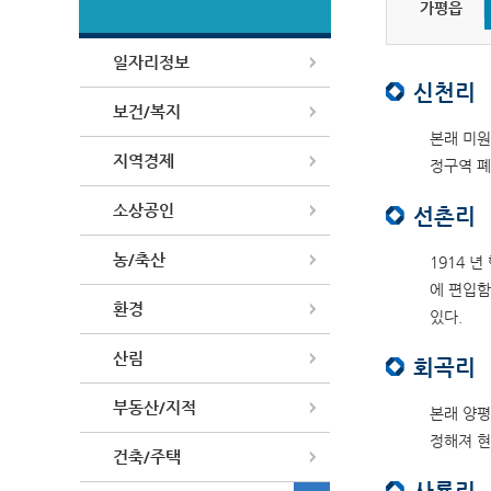
가평읍
일자리정보
신천리
보건/복지
본래 미원
지역경제
정구역 폐
소상공인
선촌리
농/축산
1914 
에 편입함
환경
있다.
산림
회곡리
부동산/지적
본래 양평
정해져 현
건축/주택