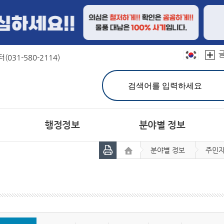
본문 바로가기
031-580-2114)
행정정보
분야별 정보
분야별 정보
주민자
민원실 안내
친절선서문
결산정보
연혁
문장(CI)·군기
재정공시
칭찬합시다
유기한 민원처리과정 안내
캐릭터
예산서
상징물
지방공기업
어디
분야별민원(정부24)
주민참여예산제
자매도시
홍보대사현황
세입세출예산 운영현황
민원사무편람(민원서식)
서체
공지사항
고시공고
개인정보의 목적외 이용 
민원상담 FAQ
시험정보
헌장이란
주민등록인구
군 채용공고
공통이행기준
주요 통계
유관기관 채용정보
행정서비스헌장목
통계연보
사
민원제도종합안내
관련사이트
생활민원처리
여권발급
군민의 소리
정보공개제도안내
설문조사
정보공개처리절차
장기종합발전계획 주
비공개
공동주택공시 가격조회
개별주택공시 가격조