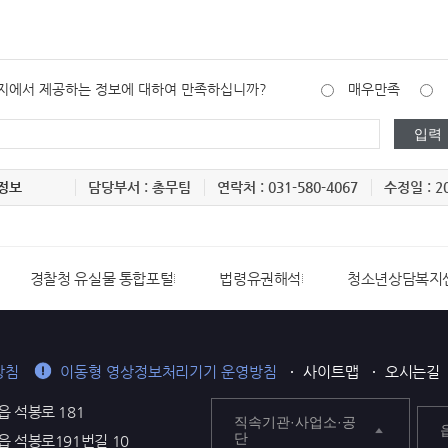
지에서 제공하는 정보에 대하여 만족하십니까?
매우만족
정보
담당부서 : 총무팀
연락처 : 031-580-4067
수정일 : 20
경찰청 유실물 통합포털
법령유권해석
청소년상담복지
방침
이동형 영상정보처리기기 운영방침
사이트맵
오시는길
읍 석봉로 181
직속기관·사업소·공
단
평읍 석봉로191번길 10