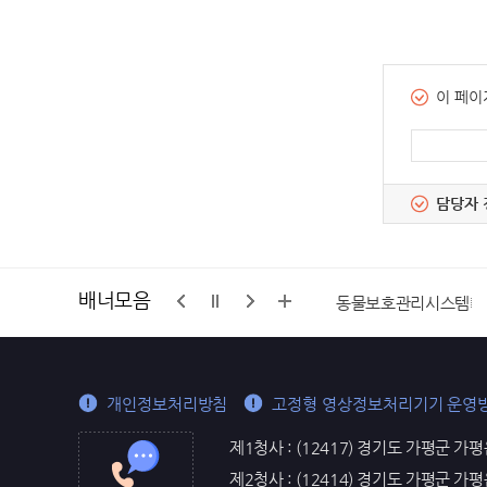
이 페이
담당자 
배너모음
구석
가평군마을공동체 통합지원센터
동물보호관리시스템
개인정보처리방침
고정형 영상정보처리기기 운영
제1청사 : (12417) 경기도 가평군 가평
제2청사 : (12414) 경기도 가평군 가