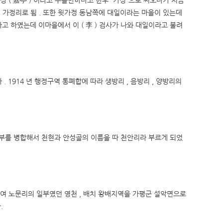
( 嘉亭 ) 이라고 부를만하다고 한후 “가정”으로 써오다가 지금
하여 가정리로 됨 . 또한 윗가정 동남쪽에 대일이라는 마을이 있는데
 하였는데 이마을에서 이 ( 李 ) 검사가 나와 대일이라고 불려
 1914 년 행정구역 통폐합에 따라 생방리 , 음방리 , 양방리의
 일부를 병합해서 천현과 안성골의 이름을 따 천안리라 부르게 되었
 의하여 노문리의 일부였던 영천 , 배치 왕배지역을 가평군 설악면으로
.