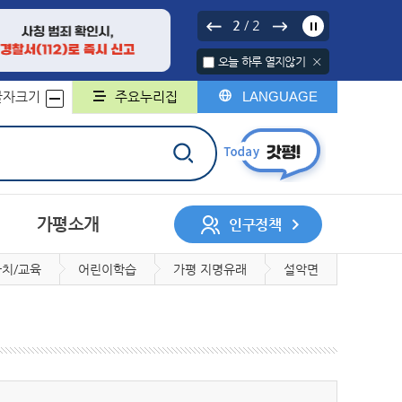
2
2
/
오늘 하루 열지않기
글자크기
주요누리집
LANGUAGE
가평소개
인구정책
치/교육
어린이학습
가평 지명유래
설악면
서나 민원처리제
행정구역
중기지방재정계획
행정지도
무인민원발급기
채무관리계획
군민헌장
구술민원신청
군민의 노래
지방보조금
민원서식 외국어번역본
민원콜센터
및 제공
개인정보 위탁
계약정보시스템
록
회조사
디지털 저장매체 파기 서비스
사업체조사
일자리인식실태조사
지방세
지적/부동산
민의견
대상정보 세부기준
매각 대상 공유재산 공개
정보목록
정보공개관련서식
회
허가
자동차
정보통신공사사용전검사