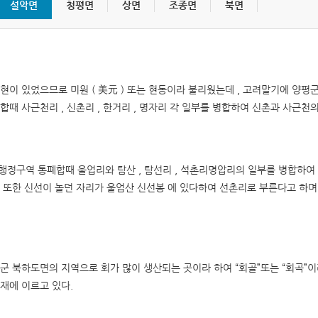
설악면
청평면
상면
조종면
북면
정보공개 고객수요 분석
조직도
직원안내
자주찾는 민원 안내
정보공개시스템
홍보게시판
홍보동영상
음악역 1939
숲의약속(가평군 환경성질환 예방관리센터)
보도자료
사실은 이렇습니다
포토뉴스
민원신청
(구)민원조회
군보
자치법규
자료실
입법예고
현이 있었으므로 미원 ( 美元 ) 또는 현동이라 불리웠는데 , 고려말기에 양평군에
제안안내
부패공익신고
공무원부조리신고
이전민원
합때 사근천리 , 신촌리 , 한거리 , 명자리 각 일부를 병합하여 신촌과 사근천
전체
일반공공행정
공공질서 및 안전
부동산거래·주택임대차신고
사회복지
문화체육관광
수송 및 교통
년 행정구역 통폐합때 울업리와 탐산 , 탐선리 , 석촌리명압리의 일부를 병합하
규제개혁이란
규제개혁위원회
규제개혁신
군정운영방향
주요업무계획
군정보고서
 또한 신선이 놀던 자리가 울업산 신선봉 에 있다하여 선촌리로 부른다고 하
규제등록현황
인구감소지역대응계획
도시재생전략·활성화계획
제도소개
알림/행정
적극행정 군민추천
공공저작물 이용안내
공공저작물(일반)
공공
군 북하도면의 지역으로 회가 많이 생산되는 곳이라 하여 “회골”또는 “회곡”이라
감사행정공개
청렴행정공개
업무추진비 공
재에 이르고 있다.
영조물배상공제
마을변호사 서비스 현황
가
장기근속·퇴직(예정자) 집행내역