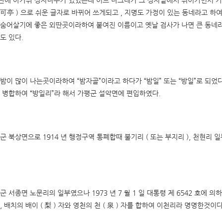
에 아가위 정자나무가 있었는데 어느 나그네가 그 정자밑에서 쉬어가면서 가정 
( 可亭 ) 으로 쉬운 글자로 바뀌어 쓰게되고 , 지명도 가정이 있는 동네라고 
숨어살기에 좋은 외딴곳이라하여 붙여진 이름이고 옛날 검사가 나면 큰 동네라고
도 있다.
밤이 많이 나는곳이라하여 “밤자골”이라고 하다가 “밤일” 또는 “방일”로 되었다 .
 병합하여 “방일리”라 해서 가평군 설악면에 편입하였다.
군 북상면으로 1914 년 행정구역 통폐합때 불기리 ( 또는 부지리 ), 천현리
군 서종면 노문리의 일부였으나 1973 년 7 월 1 일 대통령 제 6542 호에
, 배치의 배이 ( 梨 ) 자와 영천의 천 ( 泉 ) 자를 합하여 이천리라 명명한것이다