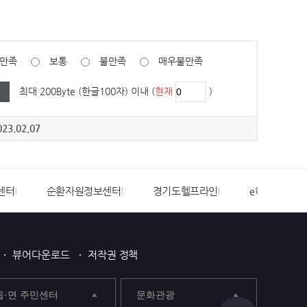
만족
보통
불만족
매우불만족
최대 200Byte (한글100자) 이내 (
현재
)
23.02.07
센터
순환자원정보센터
경기도헬프라인
e하늘장사정
뷰어다운로드
저작권 정책
읍·면 주민센터
문화관광