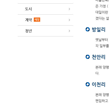
마을한복판
은 가정 
도시
대일이란 
졌다는 설
계약
새창
방일리
청년
옛날부터 
각 일부를
천안리
본래 양평
다.
이천리
본래 양평
편입하고 