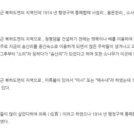
군 북하도면의 지역인데 1914 년 행정구역 통폐합때 사점리 , 용문천리 , 
군 북하도면의 지역으로 , 청평댐을 건설하기 전에는 땟목이나 배를 이용하여
주로 지금의 송산리를 중간숙소로 이용하게 되면서 많은 주막들이 생겨나고 과객
, 그후부터 “소리”라 칭하다가 “송산리”가 되었다고 하며 또한 소나무가 이곳에
군 북하도면의 지역으로 , 미륵불이 있어서 “미사” 또는 “메수내”라 하였는데 
 있다.
이 많이 살았다하여 위육 ( 位育 ) 이라고 하였으나 1914 년 행정구역 통폐합때 위육
였다.