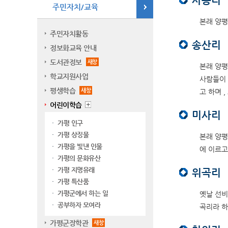
사룡리
주민자치/교육
본래 양평
주민자치활동
송산리
정보화교육 안내
도서관정보
새창
본래 양평
학교지원사업
사람들이 
평생학습
새창
고 하며 
어린이학습
미사리
가평 인구
가평 상징물
본래 양평
가평을 빛낸 인물
에 이르고
가평의 문화유산
가평 지명유래
위곡리
가평 특산품
가평군에서 하는 일
옛날 선비들
공부하자 모여라
곡리라 하
가평군장학관
새창