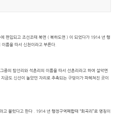
청사배치도
정책실명제
찾아오시는길
공공데이터 개방
현수막신청바로가기
영상소식
가평소식지
 편입되고 조선조때 북면 ( 북하도면 ) 이 되었다가 1914 년 행
신고글조회
의 이름을 따서 신천이라고 부른다.
통신
통일외교
산업중소기업
보건
농림해양수산
교육
환경보호
지역개발
여 그중의 탐선리와 석촌리의 이름을 따서 선촌리라고 하여 설악면
고센터
규제개혁신고센터게시판
규제입증요청방
군정백서
기본계획
장기종합발전계획
며 지금도 신선이 놀았던 자리로 추축되는 구덩이가 파헤쳐진 곳이
지속가능발전
스마트 도시계획
소극행정 신고
저작물(영상)
고 불렀다고 한다 . 1914 년 행정구역폐합때 “회곡리”로 명칭이
개
상품권 구매 및 사용 내역
조직정보 공개 지표
축전염병 발생현황
경기도 민생범죄통계