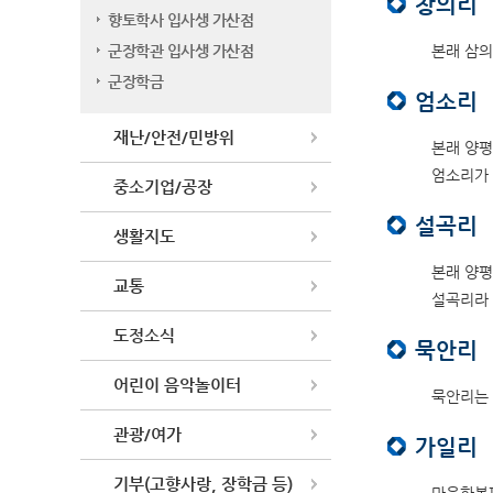
창의리
향토학사 입사생 가산점
군장학관 입사생 가산점
본래 삼의
군장학금
엄소리
재난/안전/민방위
본래 양평
엄소리가 
중소기업/공장
설곡리
생활지도
본래 양평
교통
설곡리라 
도정소식
묵안리
어린이 음악놀이터
묵안리는 
관광/여가
가일리
기부(고향사랑, 장학금 등)